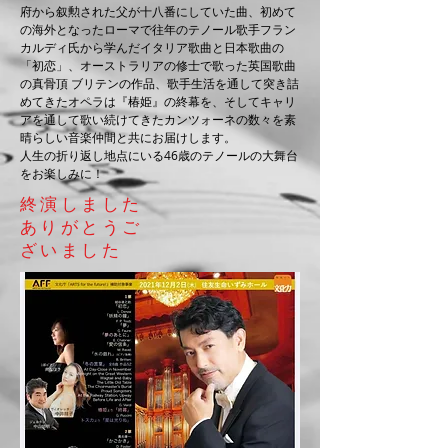
府から叙勲された父が十八番にしていた曲、初めて
の海外となったローマで往年のテノール歌手フラン
カルディ氏から学んだイタリア歌曲と日本歌曲の
「初恋」、オーストラリアの修士で歌った英国歌曲
の真骨頂 ブリテンの作品、歌手生活を通して突き詰
めてきたオペラは『椿姫』の終幕を、そしてキャリ
アを通して歌い続けてきたカンツォーネの数々を素
晴らしい音楽仲間と共にお届けします。
人生の折り返し地点にいる46歳のテノールの大舞台
をお楽しみに！
終演しました
​ありがとうご
ざいました