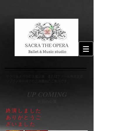
​大阪・豊中のオペラ、バレエ、音楽教室の総合芸術スタジオ
| オペラ演奏依頼、コンサートの主催、舞台公演
サクラ座オペラの主催公演、またはテノール角地正直、
ソプラノ中井祥子の出演舞台のご案内です。​
UP COMING
​近日の公演
終演しました
​ありがとうご
ざいました