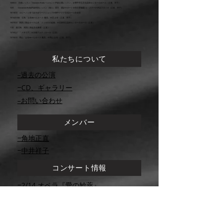
10/8(火) 主催レッスン「Giovanni Botta ベルカント声楽公開レッスン」@豊中市立文化芸術センター小ホール
（正直、祥子）
10月 Giovannni Botta声楽特別レッスン（個人）運営、通訳サポート＠西宮香櫨園 カ・クチーナ併設スタジオ（正直、祥子）
10/13(日) ルビーノと音であそぼワークショップ＠豊中アクア文化ホール音楽室
10/14
(月/祝) 広島「お寺deぺらオペラ 魔笛」＠呉 お寺（正直、祥子）
10/27(日) 関西二期会オペラ公演「フィガロの結婚」＠兵庫県立芸術センター大ホール（正直）
11月 鹿児島 関西二期会文化事業（正直）
12/14(土) 「メサイア」＠京都アルティホール（正直）
12/15(日) 岡山
「お寺deぺらオペラ 魔笛」＠岡山 お寺
（正直、祥子）
私たちについて
–過去の公演
​−CD、ギャラリー
​–お問い合わせ
メンバー
​−角地正直
​−
中井祥子
コンサート情報
​−2/14 オペラ『愛の妙薬』
​ー2/15『大人のリサイタル』
チケット購入方法