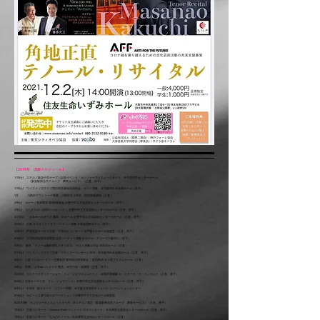
【2019年 演奏スケジュール】
1/19(土) エテルノ阪急千里オープン記念イベント「カンツォーネとちょっとオペラ」＠千里市民センターホール
（阪急阪神当方グループ 葬祭サービス）（正直、祥子）
1/19(土) ワイズメンズクラブ西日本区新年合同例会 ゲスト演奏 ＠大阪YMCA会館ホール（祥子）
1月 川西市アウトリーチ事業 川西市立小学校 特別授業講師（正直）
2/9(土) ルビーノ音楽教室 第3回発表会 @豊中市立文化芸術センター小ホール（祥子）
2/9(土) うたおうかい合同ホールレッスン @豊中市立文化芸術センター小ホール（正直、祥子）
3/17(日) 「お寺deぺらオペラ 魔笛」in ホール @豊中市立文化芸術センター小ホール
（正直、祥子）
3/23(土) 広島 ライオンズクラブ パーティー演奏 ＠尾道国際ホテル（祥子）
3/25(月) 芦屋英語サークル主催 子供向けコンサート＠芦屋ルナホール音楽室（正直、祥子）
4/14(日) 小児科併設病児保育室 記念パーティー演奏 @ホテル・アゴーラ大阪守口（祥子）
5/7(火) 東京 「テノール飯田康弘リサイタル」 ゲスト演奏＆司会 ＠百合ホール（正直）
5/11(土) ワイズメンズクラブ主催「ファミリーコンサート2019」＠大阪YMCA会館ホール（正直、祥子）
6/2(土) 八尾フィルハーモニー交響楽団 第56回定期演奏会 二重唱助演 @八尾プリズムホール（正直）
6/8(土) 京都 「お寺deぺらオペラ 魔笛」＠竹の寺・地蔵院（正直、祥子）
7/21(日) カクチーナディナーショー「ドン・ジョヴァンニナイト」＠西宮香櫨園 カ・クチーナ・ケ・インカント（正直、祥子）
8/24(土) 主催オペラ公演「ドン・ジョヴァンニ」＠豊中市立文化芸術センター小ホール（正直、祥子）
8/31(土)・9/1(日) 阪大オペラ「ジプシー男爵」＠大阪大学吹田キャンパス コンベンションセンター
9/14(土) ルビーノと音であそぼワークショップ＠豊中アクア文化ホール音楽室
9/23(月/祝)
「カンツォーネとちょっとオペラ」＠エテルノ西宮（阪急阪神当方グループ 葬祭サービス）（正直、祥子）
10/5(土) 主催コンサート「Giovanni Botta ロッシーニ ガラコンサート」＠兵庫県立芸術センター小ホール（正直、祥子）
10/5(土) 主催コンサート「七人のテノール」＠兵庫県立芸術センター小ホール（正直）