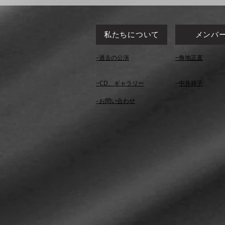
私たちについて
メンバ
–過去の公演
​−角地正直
​−CD、ギャラリー
​−
中井祥子
​–お問い合わせ