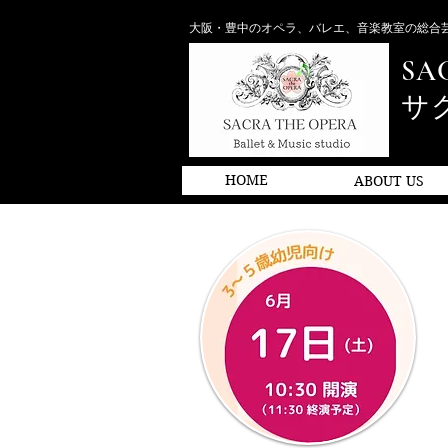
​大阪・豊中のオペラ、バレエ、音楽教室の総合
SA
​
HOME
ABOUT US