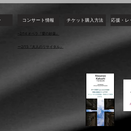
ー
コンサート情報
チケット購入方法
応援・レ
​−2/14 オペラ『愛の妙薬』
​ー2/15『大人のリサイタル』