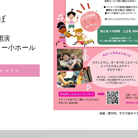
ぼ
0開演
ター小ホール
へ ＞＞＞