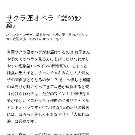
サクラ座オペラ『愛の妙
薬』
バレンタインデーに贈る愛のオペラ♪ 伊・日のバイリン
ガル歌詞公演 初めてのオペラにも！
今回サクラ座オペラがお届けするのは お子さん
や初めてオペラを見る方にもぴったりなわかり
やすい恋物語♪スペインの田舎町の、ちょっと
鈍臭い男の子と、チャキチャキみんなの人気女
子の関係はどうなるのか！？ そこへ怪しさ満開
の薬売りが町にやってきて… 恋が成就すると売
り付けられたのは、ただのワイン！？ 軽快な音
楽が楽しいドニゼッティ作曲のイタリア・ベル
カントオペラです♪ドタバタな1日のお話の最後
には、ほろっと美しく有名なアリア『人知れぬ
涙』は必聴です。