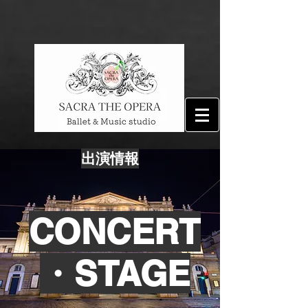
​大阪・豊中のオペラ、バレエ、音楽教室の総合芸術スタジオ
| オペラ演奏依頼、コンサートの主催、舞台公演
​出演情報
CONCERT
・STAGE