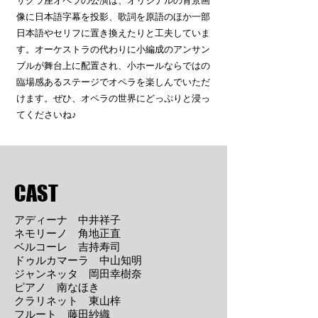
サクラ座オペラの公演は、オリジナルの背景画
像に日本語字幕を投影、歌詞を原語のほか一部
日本語やセリフに置き換えたりと工夫していま
す。オーケストラの代わりに小編成のアンサン
ブルが舞台上に配置され、小ホールならではの
臨場感あるステージでオペラを楽しんでいただ
けます。ぜひ、オペラの世界にどっぷりと浸っ
てくださいね♪
CAST
アディーナ 中井祥子
ネモリーノ 角地正直
ベルコーレ 吉持寿司
ドゥルカマーラ 中山知明
ジャンネッタ 岡田幸樹奈
ピアノ 南なほき
クラリネット 東山梓
フルート 藤田紗織