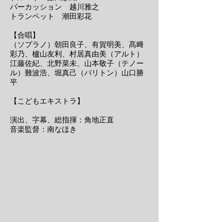
パーカッション 越川雅之
トランペット 潮田彩花
【合唱】
（ソプラノ）朝田良子、有賀明美、髙﨑
彩乃、櫨山友利、村居真由美（アルト）
江藤佐紀、北野菜未、山本敬子（テノー
ル）難波浩、堀真己（バリトン）山口勝
平
【こどもエキストラ】
演出、字幕、総指揮：角地正直
音楽監督：南なほき